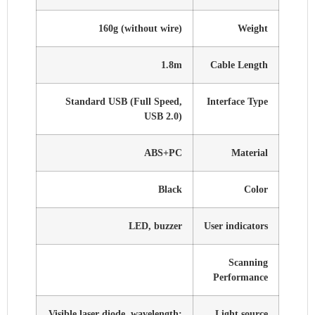
160g (without wire)
Weight
1.8m
Cable Length
Standard USB (Full Speed,
Interface Type
USB 2.0)
ABS+PC
Material
Black
Color
LED, buzzer
User indicators
Scanning
Performance
Visible laser diode, wavelength:
Light source