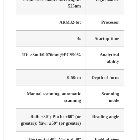
525nm
ARM32-bit
Processor
4s
Startup time
1D: ≥3mil/0.076mm@PCS90%
Analytical
ability
0-50cm
Depth of focus
Manual scanning, automatic
Scanning
scanning
mode
Roll: ±30°; Pitch: ±60° (or
Reading angle
greater); Yaw: ±50° (or greater)
Horizontal 40°, Vertical 30°
Field of view