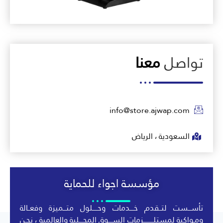
تواصل
معنا
info@store.ajwap.com
السعودية ، الرياض
مؤسسة اجواء للحماية
تأســـست لتــقدم خــــدمات وحـــــلول متـــميزة وفعــالة
ومـواكبة لمستلــــــــــزمات الســــوق المحــــلية والعالمية ، نحـن