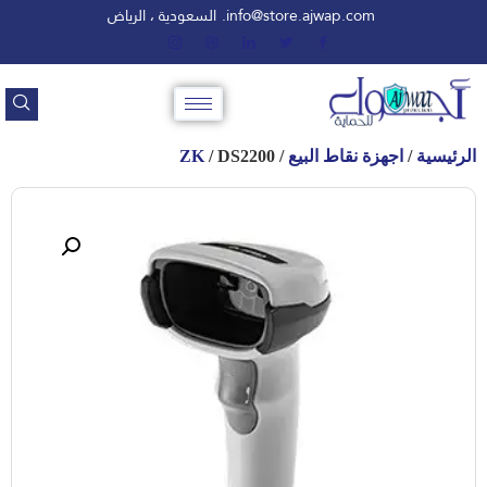
info@store.ajwap.com.
السعودية ، الرياض
الرئيسية
/
اجهزة نقاط البيع
/
/ DS2200
ZK