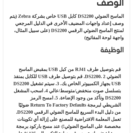
الوصف
الماسح الضوئي DS2200
كابل USB خاص بشركة Zebra
(يتم
وصف إعداد واجهات المضيف الأخرى في الدليل المرجعي
لمنتج الماسح الضوئي الرقمي DS2200 (على سبيل المثال،
واجهة لوحة المفاتيح)
الوظيفة
قم بتوصيل طرف RJ41 من كبل USB بمقبض الماسح
الضوئي DS2200.
2. قم بتوصيل طرف USB للكابل بمنفذ
USB بجهاز الكمبيوتر الخاص بك.
3. سيتم تشغيل DS2200
بتسلسل صوت منخفض/متوسط/عالي
4. اسحب المشغل
DS2200 وتأكد من وجود الإضاءة.
5. امسح الرمز
الشريطي لبرمجة Return To Factory Defaults ضوئيًا
من دليل البدء السريع للماسح الضوئي الرقمي DS2200.
تعمل المعلمة الافتراضية للمصنع على إزالة أي تكوينات
مخصصة على الماسح الضوئي!)
عند مسح باركود برمجة