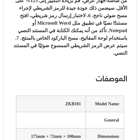
من شاشة/جهاز عرض، قم بزيادة التكبير إلى 125% على
الأقل.
سيضمن ذلك جودة جيدة للرمز الشريطي لإجراء
مسح ضوئي ناجح.
6. لاختبار إرسال رمز شريطي، افتح
مستندًا نصيًا في تطبيق مثل Microsoft Word أو
Notepad.
تأكد من أنه يمكنك الكتابة في المستند النصي
باستخدام لوحة المفاتيح.
مسح الباركود الخاص بالمنتج.
7.
سيتم عرض الرمز الشريطي الممسوح ضوئيًا في المستند
النصي.
الموصفات
ZKB101
Model Name
General
175mm × 72mm × 100mm
Dimensions