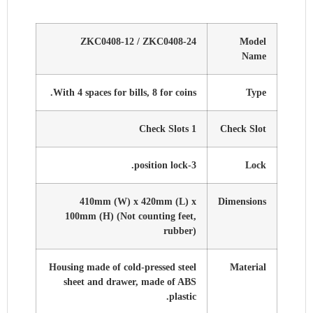
ZKC0408-12 / ZKC0408-24
Model
Name
With 4 spaces for bills, 8 for coins.
Type
1 Check Slots
Check Slot
3-position lock.
Lock
410mm (W) x 420mm (L) x
Dimensions
100mm (H) (Not counting feet,
rubber)
Housing made of cold-pressed steel
Material
sheet and drawer, made of ABS
plastic.