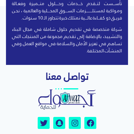
تأســـست لتــقدم خــــدمات وحـــــلول متـــميزة وفعــالة
ومـواكبة لمستلــــــــــزمات الســــوق المحــــلية والعالمية ، نحـن
فريــق ذو كفـــاءة عالــــية نمتلك خبرة تتجاوز الـ 10 سنوات .
شركة متخصصة في تقديم حلول شاملة في مجال البناء
والتشييد، بالإضافة إلى تقديم مجموعة من المنتجات التي
تساهم في تعزيز الأمان والسلامة في مواقع العمل وفي
المنشآت المختلفة.
تواصل معنا