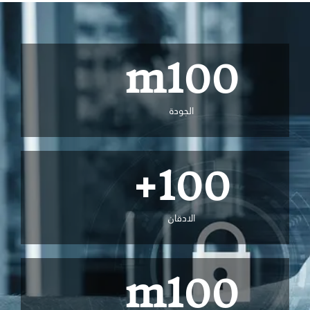
m
100
الجودة
+
100
الادقان
m
100