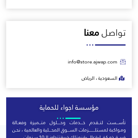
تواصل
معنا
info@store.ajwap.com
السعودية ، الرياض
مؤسسة اجواء للحماية
تأســـست لتــقدم خــــدمات وحـــــلول متـــميزة وفعــالة
ومـواكبة لمستلــــــــــزمات الســــوق المحــــلية والعالمية ، نحـن
فريــق ذو كفـــاءة عالــــية نمتلك خبرة تتجاوز الـ 10 سنوات .