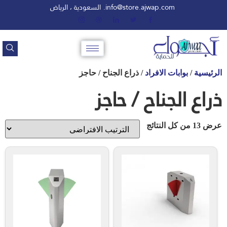
info@store.ajwap.com.
السعودية ، الرياض
الرئيسية
/
بوابات الافراد
/ ذراع الجناح / حاجز
ذراع الجناح / حاجز
عرض ⁦13⁩ من كل النتائج