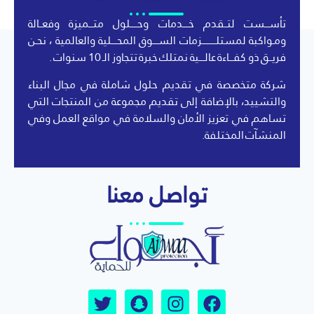
تأســـست لتــقدم خــــدمات وحـــــلول متـــميزة وفعــالة
ومـواكبة لمستلــــــــــزمات الســــوق المحــــلية والعالمية ، نحـن
فريــق ذو كفـــاءة عالــــية نمتلك خبرة تتجاوز الـ 10 سنوات .
شركة متخصصة في تقديم حلول شاملة في مجال البناء
والتشييد، بالإضافة إلى تقديم مجموعة من المنتجات التي
تساهم في تعزيز الأمان والسلامة في مواقع العمل وفي
المنشآت المختلفة.
تواصل معنا