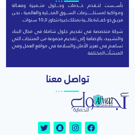
تأســـست لتــقدم خــــدمات وحـــــلول متـــميزة وفعــالة
ومـواكبة لمستلــــــــــزمات الســــوق المحــــلية والعالمية ، نحـن
فريــق ذو كفـــاءة عالــــية نمتلك خبرة تتجاوز الـ 10 سنوات .
شركة متخصصة في تقديم حلول شاملة في مجال البناء
والتشييد، بالإضافة إلى تقديم مجموعة من المنتجات التي
تساهم في تعزيز الأمان والسلامة في مواقع العمل وفي
المنشآت المختلفة.
تواصل معنا