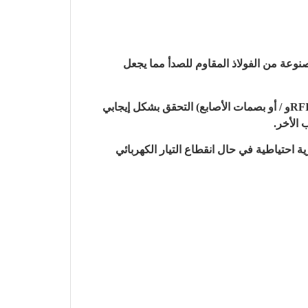
نوعة من الفولاذ المقاوم للصدأ مما يجعل
وعادة ما يتم تركيب حواجز FBL4000 في موقف مقفل، وبالتالي منع الدخول الى الجانب الأخر. على قارئ FBL4000 (RFIDو / أو بصمات الأصابع) التحقق بشكل إيجابي
 الأخر.
ة احتياطية في حال انقطاع التيار الكهربائي