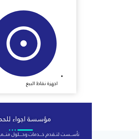
اجهزة نقاط البيع
مؤسسة اجواء للحما
تأســـست لتــقدم خــــدمات وحـــــلول متـــمي