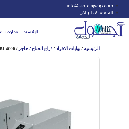
info@store.ajwap.com.
السعودية ، الرياض
الرئيسية
معلومات عن
الرئيسية
/
بوابات الافراد
/
ذراع الجناح / حاجز
/ FBL4000