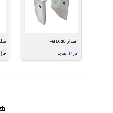
اصدار FB1000
سلسلة 
قراءة المزيد
قراء
هن