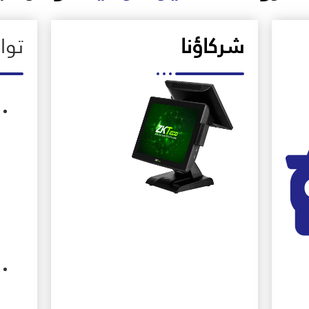
شركاؤنا
تو