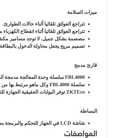
ميزات السلامة
تتراجع العوائق تلقائیا أثناء حالات الطوارئ.
تتراجع العوائق تلقائیا أثناء انقطاع الکھرباء 
مصصمة بشكل جميل. لا توجد مسامير مكش
تصميم مريح يجعل محاولة الدخول بالبطاقة
قارئ مدمج
FBL4000 سلسلة وحدة المعالجة مدمجة المتكاملة بالفعل مع عملائنا إما بطاقة أو بصمات الأصابع للتحكم بالدخول. هذا يقلل كثيرا من وقت التركيب والتكاليف
سلسلة FBL4000 وكل ماهو مرتبط بها من قارئ بصمة او بطاقة تم اختباره مسبقا بالمصنع قبل الشحن.
ZKTEco توفر البوابات الحقيقية الجهازة للتركيب والتشغيل مع أدنى تكلفة ممكنة في هذه الصناعة.
البساطة
شاشة LCD في الجهاز للتحكم والبرمجة بسكل سهل.
المواصفات