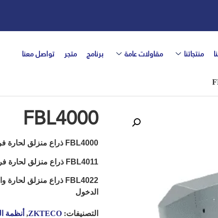
ا
منتجاتنا
مقاولات عامة
برنامج
متجر
تواصل معنا
FBL4000
FBL4000 ذراع منزلق لحارة فردية
FBL4011 ذراع منزلق لحارة فردية مع RFID نظام مراقبة الدخول
الدخول
التصنيفات:
ZKTECO
,
أنظمة ال