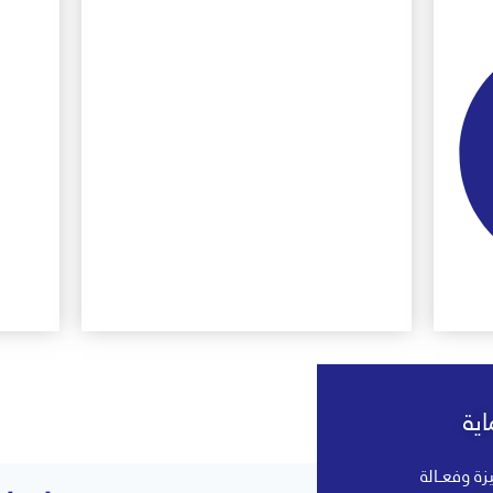
ية
زة وفعــالة