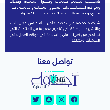
تأســـست لتــقدم خــــدمات وحـــــلول متـــميزة وفعــالة
ومـواكبة لمستلــــــــــزمات الســــوق المحــــلية والعالمية ، نحـن
فريــق ذو كفـــاءة عالــــية نمتلك خبرة تتجاوز الـ 10 سنوات .
شركة متخصصة في تقديم حلول شاملة في مجال البناء
والتشييد، بالإضافة إلى تقديم مجموعة من المنتجات التي
تساهم في تعزيز الأمان والسلامة في مواقع العمل وفي
المنشآت المختلفة.
تواصل معنا