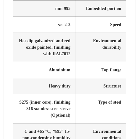
995 mm
Embedded portion
2-3 sec
Speed
Hot dip galvanized and red
Environmental
oxide painted, finishing
durability
with RAL7012
Aluminium
Top flange
Heavy duty
Structure
S275 (inner core), finishing
Type of steel
316 stainless steel sleeve
(Optional)
-15 °C and +65 °C, %95
Environmental
non-condensing humidity
conditions