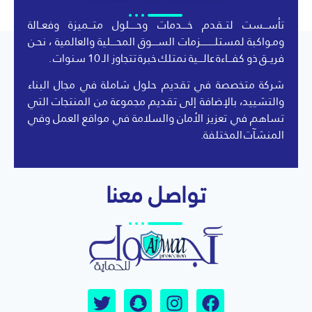
تأســـست لتــقدم خــــدمات وحـــــلول متـــميزة وفعــالة
ومـواكبة لمستلــــــــــزمات الســــوق المحــــلية والعالمية ، نحـن
فريــق ذو كفـــاءة عالــــية نمتلك خبرة تتجاوز الـ 10 سنوات .
شركة متخصصة في تقديم حلول شاملة في مجال البناء
والتشييد، بالإضافة إلى تقديم مجموعة من المنتجات التي
تساهم في تعزيز الأمان والسلامة في مواقع العمل وفي
المنشآت المختلفة.
تواصل معنا