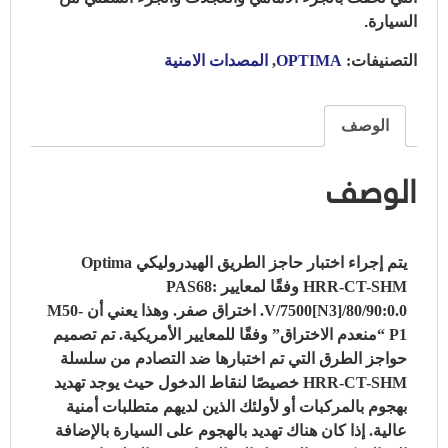
السيارة.
التصنيفات:
OPTIMA
,
المصدات الامنية
الوصف
الوصف
يتم إجراء اختبار حاجز الطريق الهيدروليكي Optima
HRR-CT-SHM وفقًا لمعايير PAS68:
V/7500[N3]/80/90:0.0.
اختراق صفر.
وهذا يعني أن M50-
P1 “منعدم الاختراق” وفقًا للمعايير الأمريكية.
تم تصميم
حواجز الطرق التي تم اختبارها ضد التصادم من سلسلة
HRR-CT-SHM خصيصًا لنقاط الدخول حيث يوجد تهديد
بهجوم بالمركبات أو لأولئك الذين لديهم متطلبات أمنية
عالية.
إذا كان هناك تهديد بالهجوم على السيارة بالإضافة