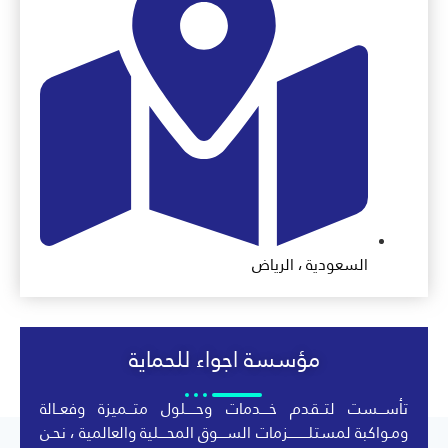
السعودية ، الرياض
مؤسسة اجواء للحماية
تأســـست لتــقدم خــــدمات وحـــــلول متـــميزة وفعــالة
ومـواكبة لمستلــــــــــزمات الســــوق المحــــلية والعالمية ، نحـن