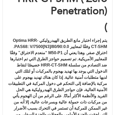
Penetration)
)
يتم إجراء اختبار مانع الطريق الهيدروليكي Optima HRR-
CT-SHM وفقًا لمعايير PAS68: V/7500[N3]/80/90:0.0.
اختراق صفر.
وهذا يعني أن M50-P1 “منعدم الاختراق” وفقًا
للمعايير الأمريكية.
تم تصميم حواجز الطرق التي تم اختبارها
ضد التصادم من سلسلة HRR-CT-SHM خصيصًا لنقاط
الدخول التي يوجد بها تهديد بهجوم بالمركبات أو لتلك التي
لديها متطلبات أمنية عالية.
إذا كان هناك تهديد بهجوم على
مركبة بالإضافة إلى التحكم في دخول المركبة في التطبيقات
الأمنية العالية، فإن حواجز الطرق الهيدروليكية هي الحل
الفريد والأنظمة الأكثر أمانًا.
على الرغم من أن الهجوم يأتي
من مركبات ذات حمولة عالية وبسرعات عالية، إلا أنه من
غير الممكن للمركبة أن تستمر في التحرك بسبب الأضرار
التي لحقت بالجزء الأمامي والعجلات والجزء السفلي من