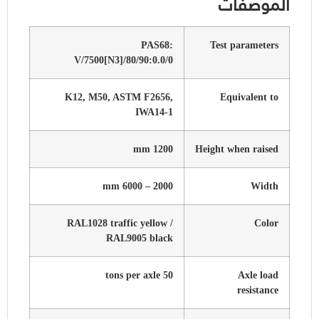
الموصفات
PAS68:
Test parameters
V/7500[N3]/80/90:0.0/0
K12, M50, ASTM F2656,
Equivalent to
IWA14-1
1200 mm
Height when raised
2000 – 6000 mm
Width
RAL1028 traffic yellow /
Color
RAL9005 black
50 tons per axle
Axle load
resistance