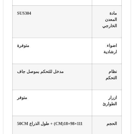
مادة
SUS304
المعدن
الخارجي
اضواء
متوفرة
ارشادية
نظام
مدخل للتحكم بموصل جاف
التحكم
ازرار
متوفر
الطوارئ
الحجم
111×98×18(CM) + طول الذراع 50CM