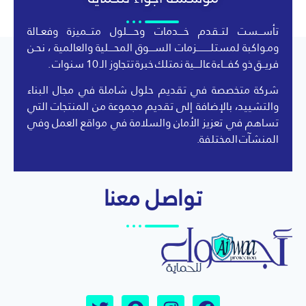
تأســـست لتــقدم خــــدمات وحـــــلول متـــميزة وفعــالة
ومـواكبة لمستلــــــــــزمات الســــوق المحــــلية والعالمية ، نحـن
فريــق ذو كفـــاءة عالــــية نمتلك خبرة تتجاوز الـ 10 سنوات .
شركة متخصصة في تقديم حلول شاملة في مجال البناء
والتشييد، بالإضافة إلى تقديم مجموعة من المنتجات التي
تساهم في تعزيز الأمان والسلامة في مواقع العمل وفي
المنشآت المختلفة.
تواصل معنا