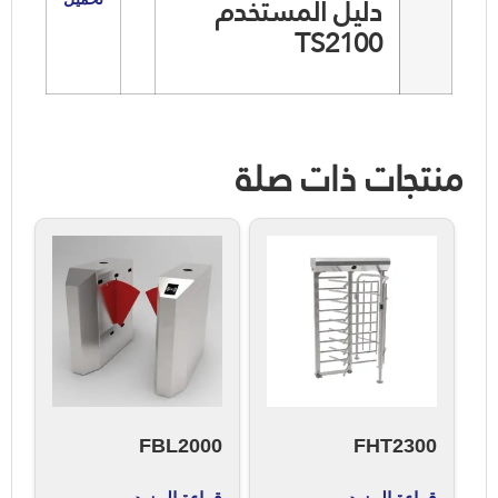
دليل المستخدم
TS2100
منتجات ذات صلة
FBL2000
FHT2300