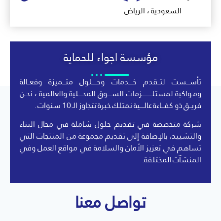
السعودية ، الرياض
مؤسسة اجواء للحماية
تأســـست لتــقدم خــــدمات وحـــــلول متـــميزة وفعــالة
ومـواكبة لمستلــــــــــزمات الســــوق المحــــلية والعالمية ، نحـن
فريــق ذو كفـــاءة عالــــية نمتلك خبرة تتجاوز الـ 10 سنوات .
شركة متخصصة في تقديم حلول شاملة في مجال البناء
والتشييد، بالإضافة إلى تقديم مجموعة من المنتجات التي
تساهم في تعزيز الأمان والسلامة في مواقع العمل وفي
المنشآت المختلفة.
تواصل معنا