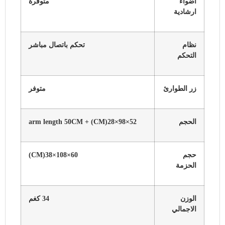
اضواء
متوفرة
ارشادية
نظام
تحكم باتصال مباشر
التحكم
زر الطوارئ
متوفر
الحجم
52×98×28(CM) + arm length 50CM
حجم
60×108×38(CM)
الحزمة
الوزن
34 كغم
الاجمالي