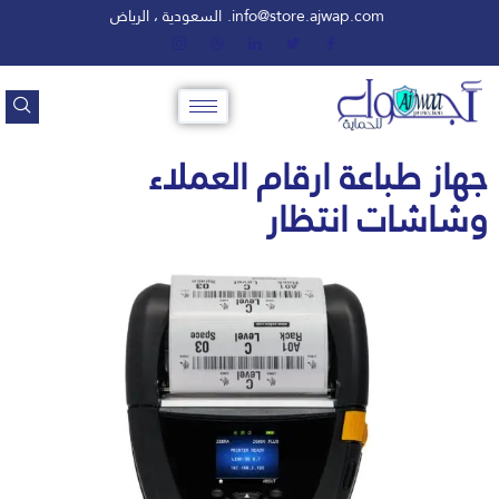
info@store.ajwap.com.
السعودية ، الرياض
جهاز طباعة ارقام العملاء
وشاشات انتظار