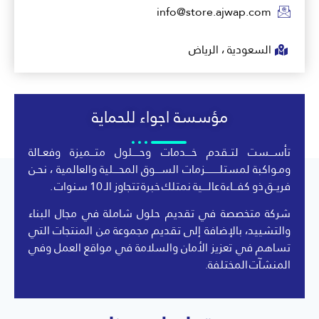
info@store.ajwap.com
السعودية ، الرياض
مؤسسة اجواء للحماية
تأســـست لتــقدم خــــدمات وحـــــلول متـــميزة وفعــالة
ومـواكبة لمستلــــــــــزمات الســــوق المحــــلية والعالمية ، نحـن
فريــق ذو كفـــاءة عالــــية نمتلك خبرة تتجاوز الـ 10 سنوات .
شركة متخصصة في تقديم حلول شاملة في مجال البناء
والتشييد، بالإضافة إلى تقديم مجموعة من المنتجات التي
تساهم في تعزيز الأمان والسلامة في مواقع العمل وفي
المنشآت المختلفة.