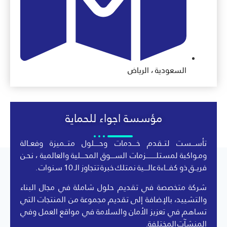
السعودية ، الرياض
مؤسسة اجواء للحماية
تأســـست لتــقدم خــــدمات وحـــــلول متـــميزة وفعــالة
ومـواكبة لمستلــــــــــزمات الســــوق المحــــلية والعالمية ، نحـن
فريــق ذو كفـــاءة عالــــية نمتلك خبرة تتجاوز الـ 10 سنوات .
شركة متخصصة في تقديم حلول شاملة في مجال البناء
والتشييد، بالإضافة إلى تقديم مجموعة من المنتجات التي
تساهم في تعزيز الأمان والسلامة في مواقع العمل وفي
المنشآت المختلفة.