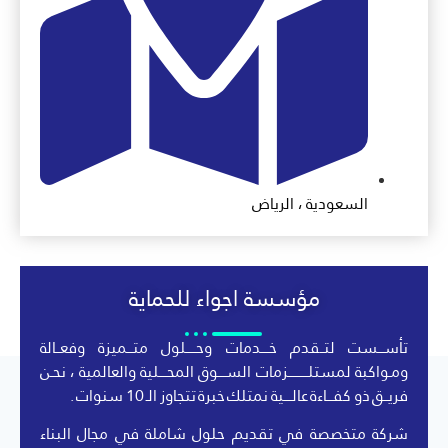
السعودية ، الرياض
مؤسسة اجواء للحماية
تأســـست لتــقدم خــــدمات وحـــــلول متـــميزة وفعــالة
ومـواكبة لمستلــــــــــزمات الســــوق المحــــلية والعالمية ، نحـن
فريــق ذو كفـــاءة عالــــية نمتلك خبرة تتجاوز الـ 10 سنوات .
شركة متخصصة في تقديم حلول شاملة في مجال البناء