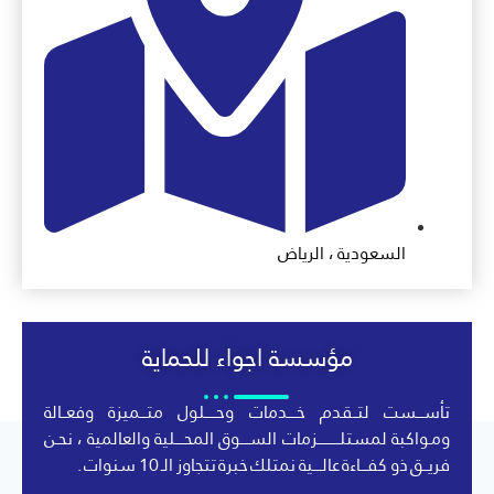
السعودية ، الرياض
مؤسسة اجواء للحماية
تأســـست لتــقدم خــــدمات وحـــــلول متـــميزة وفعــالة
ومـواكبة لمستلــــــــــزمات الســــوق المحــــلية والعالمية ، نحـن
فريــق ذو كفـــاءة عالــــية نمتلك خبرة تتجاوز الـ 10 سنوات .