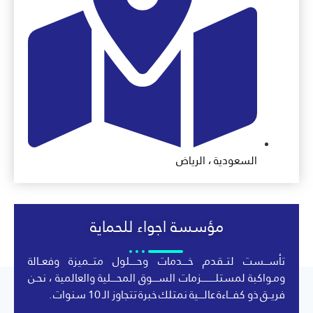
السعودية ، الرياض
مؤسسة اجواء للحماية
تأســـست لتــقدم خــــدمات وحـــــلول متـــميزة وفعــالة
ومـواكبة لمستلــــــــــزمات الســــوق المحــــلية والعالمية ، نحـن
فريــق ذو كفـــاءة عالــــية نمتلك خبرة تتجاوز الـ 10 سنوات .