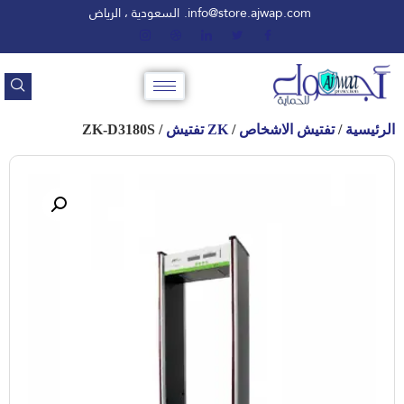
info@store.ajwap.com.
السعودية ، الرياض
الرئيسية
/
تفتيش الاشخاص
/
ZK تفتيش
/ ZK-D3180S