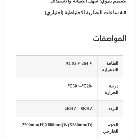
تصميم بنيوي: سهل الصيانة والاستبدال
4-8 ساعات البطارية الاحتياطية (اختياري)
المواصفات
الطاقة
AC85 V-264 V
التغشيلية
درجة
-20℃–+50℃
الحرارة
التردد
4KHZ—8KHZ
الحجم
2200mm(H)X800mm(W)X580mm(D)
الخارجي