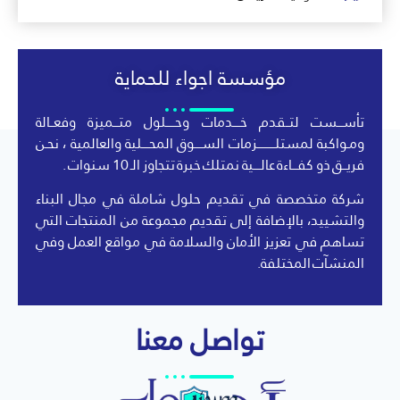
مؤسسة اجواء للحماية
تأســـست لتــقدم خــــدمات وحـــــلول متـــميزة وفعــالة
ومـواكبة لمستلــــــــــزمات الســــوق المحــــلية والعالمية ، نحـن
فريــق ذو كفـــاءة عالــــية نمتلك خبرة تتجاوز الـ 10 سنوات .
شركة متخصصة في تقديم حلول شاملة في مجال البناء
والتشييد، بالإضافة إلى تقديم مجموعة من المنتجات التي
تساهم في تعزيز الأمان والسلامة في مواقع العمل وفي
المنشآت المختلفة.
تواصل معنا