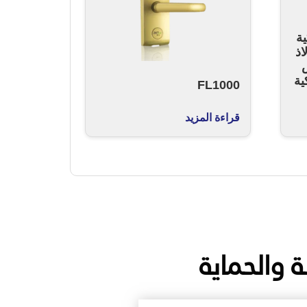
ية
اذ
س
ية
FL1000
قراءة المزيد
ة والحماية