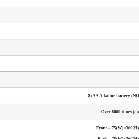
8xAA Alkaline battery (NO
Over 8000 times (ap
Front – 75(W)×360(H
Back – 75(W)×360(H