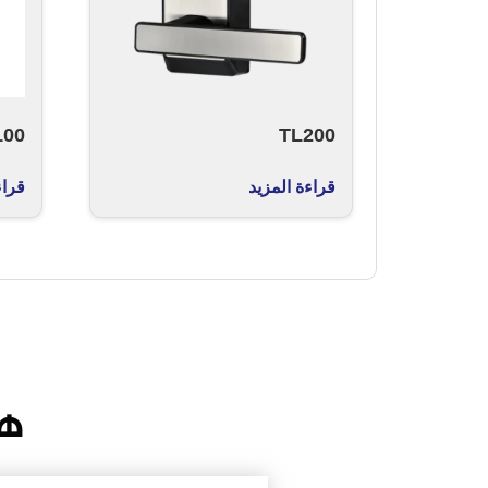
100
TL200
قراءة المزيد
قراء
هن