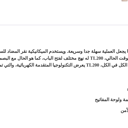
مما يجعل العملية سهلة جدا وسريعة. ويستخدم الميكانيكية نقر المضاد لل
للمستخدمين لقفل الباب من الداخل والخارج. في الوقت الحالي، TL200 له نهج مختلف ل
اعلى درجة حماية للمنزل وراحة كبيرة.
ة ولوحة المفاتيح
أمن