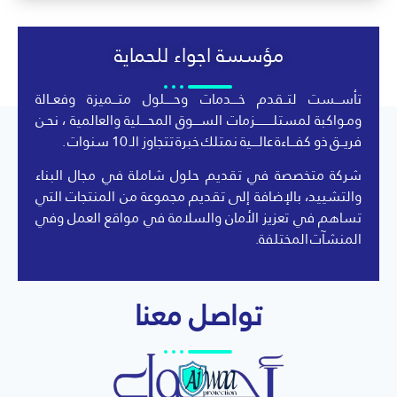
مؤسسة اجواء للحماية
تأســـست لتــقدم خــــدمات وحـــــلول متـــميزة وفعــالة
ومـواكبة لمستلــــــــــزمات الســــوق المحــــلية والعالمية ، نحـن
فريــق ذو كفـــاءة عالــــية نمتلك خبرة تتجاوز الـ 10 سنوات .
شركة متخصصة في تقديم حلول شاملة في مجال البناء
والتشييد، بالإضافة إلى تقديم مجموعة من المنتجات التي
تساهم في تعزيز الأمان والسلامة في مواقع العمل وفي
المنشآت المختلفة.
تواصل معنا