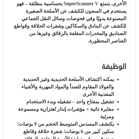
الأخرى.
يتمتع SuperScanner V بحساسية مطلقة – فهو
يستخدم في السجون للكشف عن الأسلحة الصغيرة
المصنوعة يدويًا وفي فحوصات وسائل النقل الجماعي
للكشف عن البنادق والسكاكين وشفرات الحلاقة وقواطع
الصناديق والمخدرات المغلفة بالرقائق وغيرها من
العناصر المحظورة.
الوظيفة
يمكنه اكتشاف الأسلحة الحديدية وغير الحديدية
والفولاذ المقاوم للصدأ والمواد المهربة والأشياء
المعدنية الأخرى
تشغيل بمفتاح واحد – تشغيله وبدء الاستخدام
معايرة ذاتية + مؤشرات إنذار اهتزازية ومسموعة
ومرئية
يكتشف المسدس المتوسط الحجم من 9 بوصات؛
سكين كبير من 6 بوصات؛
شفرة حلاقة وقاطع
صندوق من 3 بوصات؛
الأدوية المغلفة بالرقائق