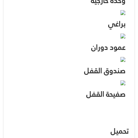
وحدة خارجية
براغي
عمود دوران
صندوق القفل
صفيحة القفل
تحميل