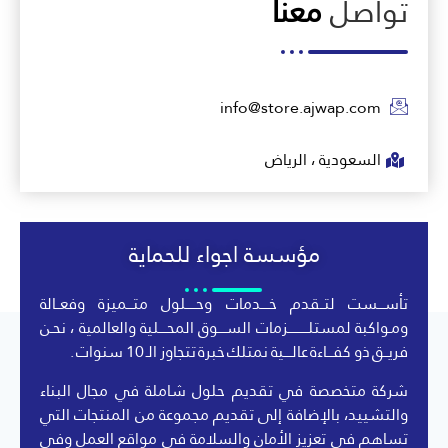
تواصل
معنا
info@store.ajwap.com
السعودية ، الرياض
مؤسسة اجواء للحماية
تأســـست لتــقدم خــــدمات وحـــــلول متـــميزة وفعــالة
ومـواكبة لمستلــــــــــزمات الســــوق المحــــلية والعالمية ، نحـن
فريــق ذو كفـــاءة عالــــية نمتلك خبرة تتجاوز الـ 10 سنوات .
شركة متخصصة في تقديم حلول شاملة في مجال البناء
والتشييد، بالإضافة إلى تقديم مجموعة من المنتجات التي
تساهم في تعزيز الأمان والسلامة في مواقع العمل وفي