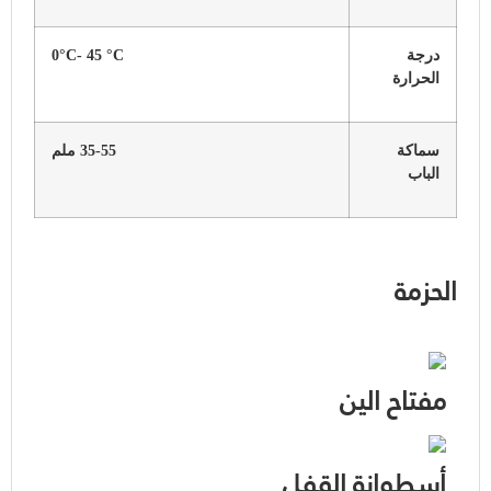
درجة
0°C- 45 °C
الحرارة
سماكة
35-55 ملم
الباب
الحزمة
مفتاح الين
أسطوانة القفل