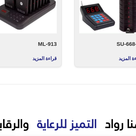
ML-913
SU-668
ة المزيد
قراءة المزيد
ا رواد
التميز للرعاية
والرقاب