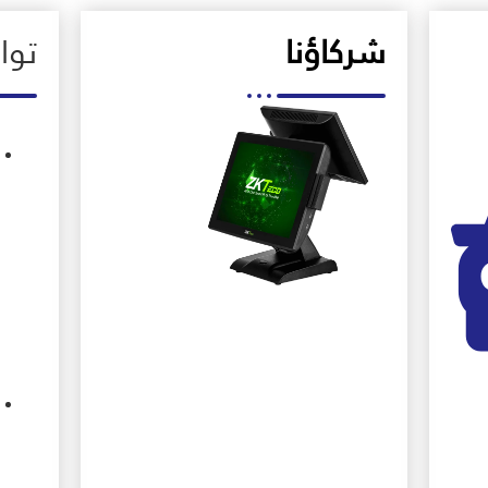
شركاؤنا
تو