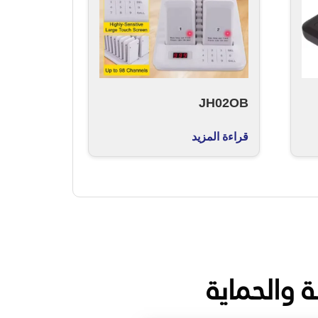
JH02OB
قراءة المزيد
ة والحماية