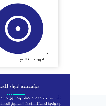
اجهزة نقاط البيع
مؤسسة اجواء للحما
تأســـست لتــقدم خــــدمات وحـــــلول متـــمي
ومـواكبة لمستلــــــــــزمات الســــوق المحــــ