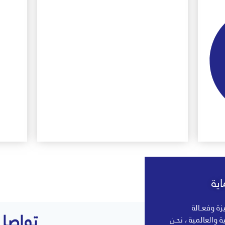
ية
زة وفعــالة
تواصل 
لية والعالمية ، نحـن