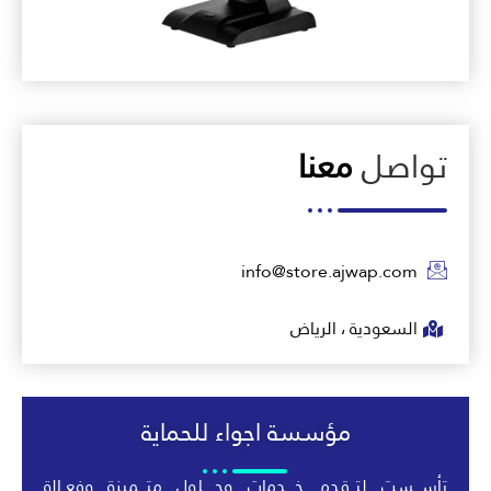
تواصل
معنا
info@store.ajwap.com
السعودية ، الرياض
مؤسسة اجواء للحماية
تأســـست لتــقدم خــــدمات وحـــــلول متـــميزة وفعــالة