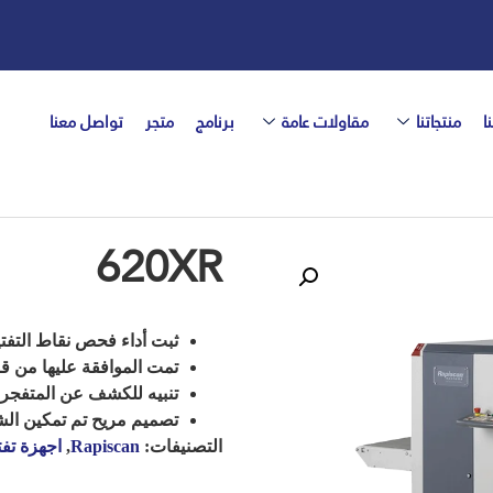
ا
منتجاتنا
مقاولات عامة
برنامج
متجر
تواصل معنا
620XR
ثبت أداء فحص نقاط التف
تمت الموافقة عليها من ق
تنبيه للكشف عن المتفجر
تصميم مريح
تم تمكين ال
التصنيفات:
Rapiscan
,
اجهزة تف