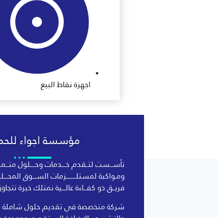
اجهزة نقاط البيع
مؤسسة اجواء للحما
تأســـست لتــقدم خــــدمات وحـــــلول متـــمي
ومـواكبة لمستلــــــــــزمات الســــوق المحــــ
فريــق ذو كفـــاءة عالــــية نمتلك خبرة تتجاوز الـ 10 سنو
شركة متخصصة في تقديم حلول شاملة في