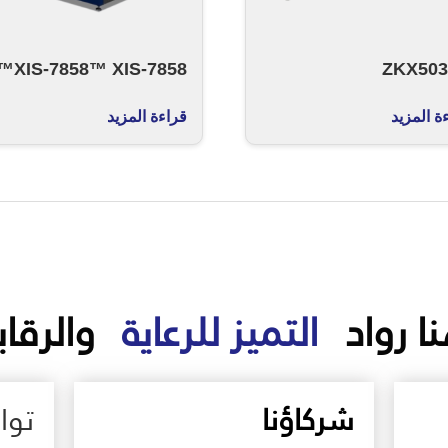
XIS-7858™ XIS-7858™
ZKX50
ة المزيد
قراءة المزيد
ا رواد
التميز للرعاية
والرقاب
شركاؤنا
تو