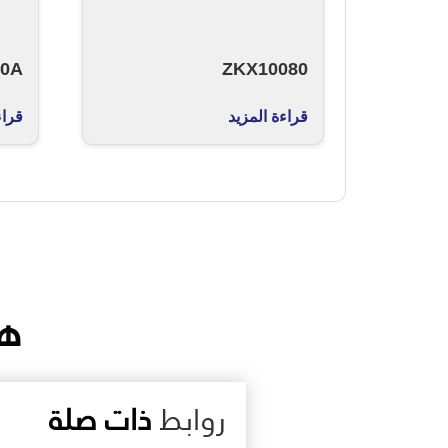
30A
ZKX10080
قراءة المزيد
قراء
هن
روابط
ذات صلة