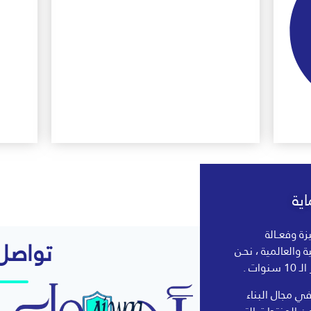
ية
زة وفعــالة
تواصل 
لية والعالمية ، نحـن
ات .
 مجال البناء