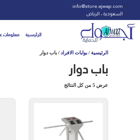
info@store.ajwap.com.
السعودية ، الرياض
الرئيسية
معلومات عن
الرئيسية
/
بوابات الافراد
/ باب دوار
باب دوار
عرض ⁦5⁩ من كل النتائج