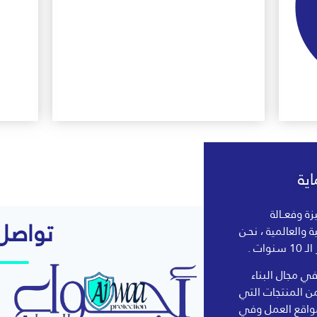
ية
زة وفعــالة
تواصل 
لية والعالمية ، نحـن
ات .
 مجال البناء
ن المنتجات التي
واقع العمل وفي