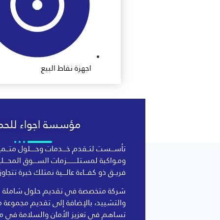
اجهزة نقاط البيع
مؤسسة اجواء للحما
تأســـست لتــقدم خــــدمات وحـــــلول متـــمي
ومـواكبة لمستلــــــــــزمات الســــوق المحــــ
فريــق ذو كفـــاءة عالــــية نمتلك خبرة تتجاوز الـ 10 سنو
شركة متخصصة في تقديم حلول شاملة في
والتشييد، بالإضافة إلى تقديم مجموعة م
تساهم في تعزيز الأمان والسلامة في م