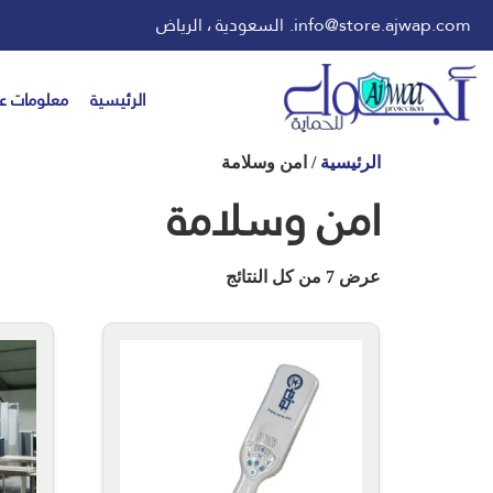
info@store.ajwap.com.
السعودية ، الرياض
الرئيسية
معلومات عن
الرئيسية
/ امن وسلامة
امن وسلامة
عرض ⁦7⁩ من كل النتائج