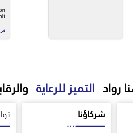
on
nit
قرا
ا رواد
التميز للرعاية
والرقاب
شركاؤنا
تو