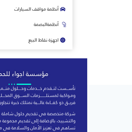
أنظمة مواقف السيارات
أنظمةالبصمة
اجهزة نقاط البيع
مؤسسة اجواء للحما
تأســـست لتــقدم خــــدمات وحـــــلول متـــمي
ومـواكبة لمستلــــــــــزمات الســــوق المحــــ
فريــق ذو كفـــاءة عالــــية نمتلك خبرة تتجاوز الـ 10 سنو
شركة متخصصة في تقديم حلول شاملة في
والتشييد، بالإضافة إلى تقديم مجموعة م
تساهم في تعزيز الأمان والسلامة في م