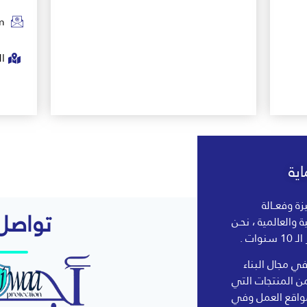
m
ا
ية
زة وفعــالة
تواصل 
لية والعالمية ، نحـن
ات .
 مجال البناء
ن المنتجات التي
واقع العمل وفي