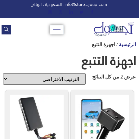
info@store.ajwap.com.
السعودية ، الرياض
الرئيسية
/ اجهزة التتبع
اجهزة التتبع
عرض ⁦2⁩ من كل النتائج