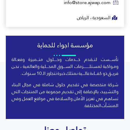
info@store.ajwap.com
السعودية ، الرياض
مؤسسة اجواء للحماية
تأســـست لتــقدم خــــدمات وحـــــلول متـــميزة وفعــالة
ومـواكبة لمستلــــــــــزمات الســــوق المحــــلية والعالمية ، نحـن
فريــق ذو كفـــاءة عالــــية نمتلك خبرة تتجاوز الـ 10 سنوات .
شركة متخصصة في تقديم حلول شاملة في مجال البناء
والتشييد، بالإضافة إلى تقديم مجموعة من المنتجات التي
تساهم في تعزيز الأمان والسلامة في مواقع العمل وفي
المنشآت المختلفة.