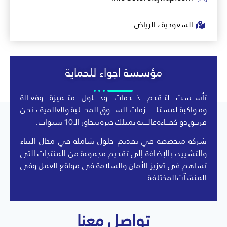
السعودية ، الرياض
مؤسسة اجواء للحماية
تأســـست لتــقدم خــــدمات وحـــــلول متـــميزة وفعــالة
ومـواكبة لمستلــــــــــزمات الســــوق المحــــلية والعالمية ، نحـن
فريــق ذو كفـــاءة عالــــية نمتلك خبرة تتجاوز الـ 10 سنوات .
شركة متخصصة في تقديم حلول شاملة في مجال البناء
والتشييد، بالإضافة إلى تقديم مجموعة من المنتجات التي
تساهم في تعزيز الأمان والسلامة في مواقع العمل وفي
المنشآت المختلفة.
تواصل معنا