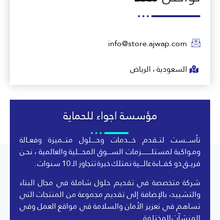
info@store.ajwap.com
السعودية ، الرياض
مؤسسة اجواء للحماية
تأســـست لتــقدم خــــدمات وحـــــلول متـــميزة وفعــالة
ومـواكبة لمستلــــــــــزمات الســــوق المحــــلية والعالمية ، نحـن
فريــق ذو كفـــاءة عالــــية نمتلك خبرة تتجاوز الـ 10 سنوات .
شركة متخصصة في تقديم حلول شاملة في مجال البناء
والتشييد، بالإضافة إلى تقديم مجموعة من المنتجات التي
تساهم في تعزيز الأمان والسلامة في مواقع العمل وفي
المنشآت المختلفة.