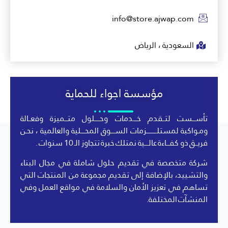
info@store.ajwap.com
السعودية ، الرياض
مؤسسة اجواء للحماية
تأســـست لتــقدم خــــدمات وحـــــلول متـــميزة وفعــالة
ومـواكبة لمستلــــــــــزمات الســــوق المحــــلية والعالمية ، نحـن
فريــق ذو كفـــاءة عالــــية نمتلك خبرة تتجاوز الـ 10 سنوات .
شركة متخصصة في تقديم حلول شاملة في مجال البناء
والتشييد، بالإضافة إلى تقديم مجموعة من المنتجات التي
تساهم في تعزيز الأمان والسلامة في مواقع العمل وفي
المنشآت المختلفة.