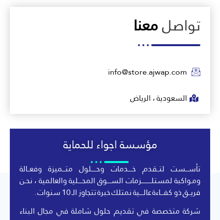
تواصل
معنا
info@store.ajwap.com
السعودية ، الرياض
مؤسسة اجواء للحماية
تأســـست لتــقدم خــــدمات وحـــــلول متـــميزة وفعــالة
ومـواكبة لمستلــــــــــزمات الســــوق المحــــلية والعالمية ، نحـن
فريــق ذو كفـــاءة عالــــية نمتلك خبرة تتجاوز الـ 10 سنوات .
شركة متخصصة في تقديم حلول شاملة في مجال البناء